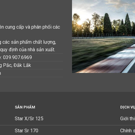
n cung cấp và phân phối các
g các sản phẩm chất lượng,
quy định của nhà sản xuất.
e: 039.907.6969
ng Pắc, Đắk Lắk
m
SẢN PHẨM
DỊCH V
Star X/Sr 125
Giới th
Star Sr 170
Chính 