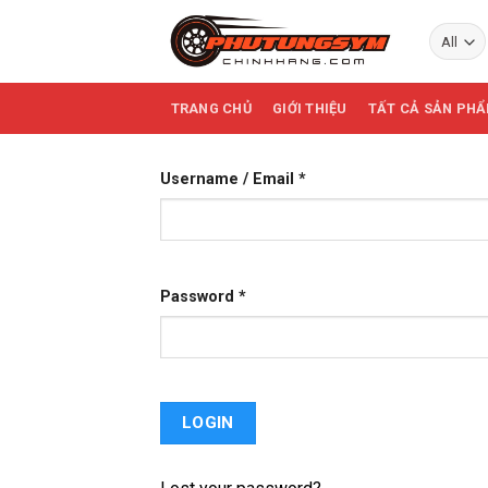
Skip
to
content
TRANG CHỦ
GIỚI THIỆU
TẤT CẢ SẢN PH
Username / Email *
Password *