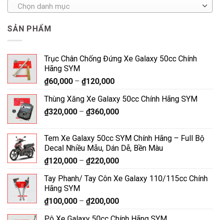
Chọn danh mục
SẢN PHẨM
Trục Chân Chống Đứng Xe Galaxy 50cc Chính
Hãng SYM
₫
60,000
–
₫
120,000
Thùng Xăng Xe Galaxy 50cc Chính Hãng SYM
₫
320,000
–
₫
360,000
Tem Xe Galaxy 50cc SYM Chính Hãng – Full Bộ
Decal Nhiều Mẫu, Dán Dễ, Bền Màu
₫
120,000
–
₫
220,000
Tay Phanh/ Tay Côn Xe Galaxy 110/115cc Chính
Hãng SYM
₫
100,000
–
₫
200,000
Pô Xe Galaxy 50cc Chính Hãng SYM