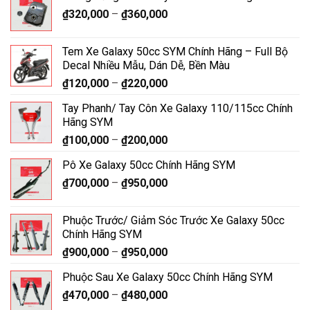
₫
320,000
–
₫
360,000
Tem Xe Galaxy 50cc SYM Chính Hãng – Full Bộ
Decal Nhiều Mẫu, Dán Dễ, Bền Màu
₫
120,000
–
₫
220,000
Tay Phanh/ Tay Côn Xe Galaxy 110/115cc Chính
Hãng SYM
₫
100,000
–
₫
200,000
Pô Xe Galaxy 50cc Chính Hãng SYM
₫
700,000
–
₫
950,000
Phuộc Trước/ Giảm Sóc Trước Xe Galaxy 50cc
Chính Hãng SYM
₫
900,000
–
₫
950,000
Phuộc Sau Xe Galaxy 50cc Chính Hãng SYM
₫
470,000
–
₫
480,000