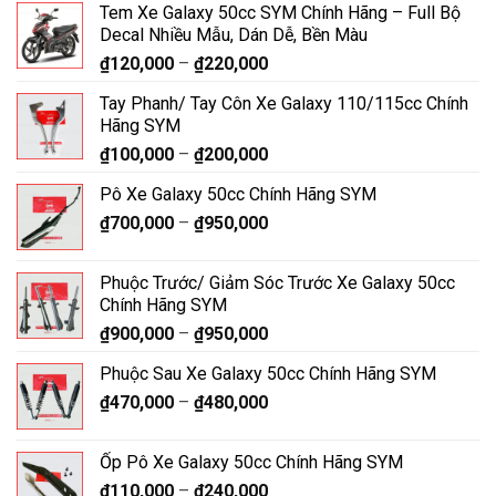
Tem Xe Galaxy 50cc SYM Chính Hãng – Full Bộ
Decal Nhiều Mẫu, Dán Dễ, Bền Màu
₫
120,000
–
₫
220,000
Tay Phanh/ Tay Côn Xe Galaxy 110/115cc Chính
Hãng SYM
₫
100,000
–
₫
200,000
Pô Xe Galaxy 50cc Chính Hãng SYM
₫
700,000
–
₫
950,000
Phuộc Trước/ Giảm Sóc Trước Xe Galaxy 50cc
Chính Hãng SYM
₫
900,000
–
₫
950,000
Phuộc Sau Xe Galaxy 50cc Chính Hãng SYM
₫
470,000
–
₫
480,000
Ốp Pô Xe Galaxy 50cc Chính Hãng SYM
₫
110,000
–
₫
240,000