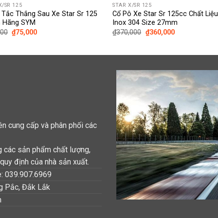
X/SR 125
STAR X/SR 125
 Tắc Thắng Sau Xe Star Sr 125
Cổ Pô Xe Star Sr 125cc Chất Liệ
h Hãng SYM
Inox 304 Size 27mm
Giá
Giá
Giá
Giá
000
₫
75,000
₫
370,000
₫
360,000
gốc
hiện
gốc
hiện
là:
tại
là:
tại
₫85,000.
là:
₫370,000.
là:
₫75,000.
₫360,000.
n cung cấp và phân phối các
g các sản phẩm chất lượng,
quy định của nhà sản xuất.
e: 039.907.6969
ng Pắc, Đắk Lắk
m