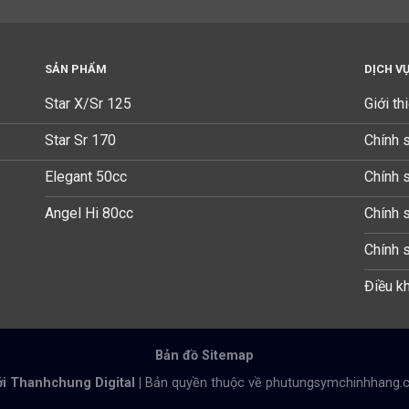
SẢN PHẨM
DỊCH V
Star X/Sr 125
Giới th
Star Sr 170
Chính 
Elegant 50cc
Chính 
Angel Hi 80cc
Chính 
Chính 
Điều kh
Bản đồ Sitemap
ởi Thanhchung Digital |
Bản quyền thuộc về phutungsymchinhhang.