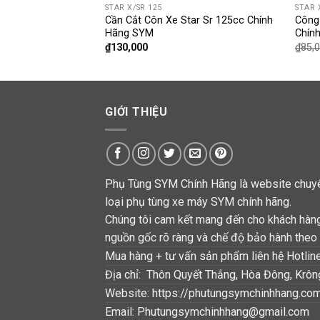
STAR X/SR 125
STAR 
 Sr 125cc Chính
Cần Cắt Côn Xe Star Sr 125cc Chính
Công
ông Gỉ
Hãng SYM
Chín
Giá
00
₫
130,000
₫
85,
hiện
tại
0.
là:
₫150,000.
GIỚI THIỆU
Phụ Tùng SYM Chính Hãng là website chuyê
loại phụ tùng xe máy SYM chính hãng.
Chúng tôi cam kết mang đến cho khách hàn
nguồn gốc rõ ràng và chế độ bảo hành theo 
Mua hàng + tư vấn sản phẩm liên hệ Hotlin
Địa chỉ: Thôn Quyết Thắng, Hòa Đông, Krô
Website: https://phutungsymchinhhang.co
Email: Phutungsymchinhhang@gmail.com