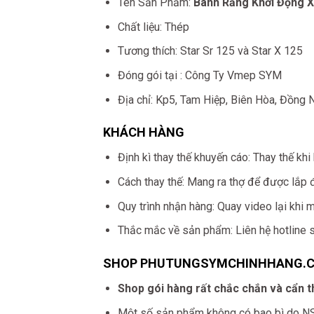
Tên Sản Phẩm:
Bánh Răng Khởi Động X
Chất liệu: Thép
Tương thích: Star Sr 125 và Star X 125
Đóng gói tại : Công Ty Vmep SYM
Địa chỉ: Kp5, Tam Hiệp, Biên Hòa, Đồng 
KHÁCH HÀNG
Định kì thay thế khuyến cáo: Thay thế kh
Cách thay thế: Mang ra thợ để được lắp 
Quy trình nhận hàng: Quay video lại khi 
Thắc mắc về sản phẩm: Liên hệ hotline 
SHOP PHUTUNGSYMCHINHHANG.
Shop gói hàng rất chắc chắn và cẩn t
Một số sản phẩm không có bao bì do NSX 