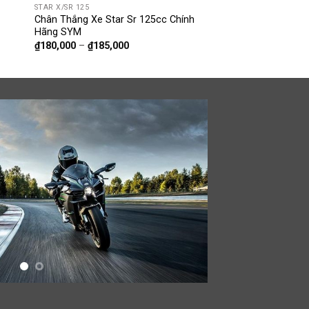
STAR X/SR 125
u
Chân Thắng Xe Star Sr 125cc Chính
Hãng SYM
₫
180,000
–
₫
185,000