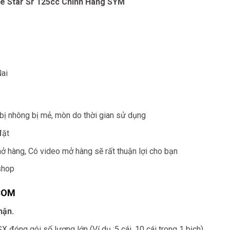
e Star Sr 125cc Chính Hãng SYM
Nai
i bị nhông bị mẻ, mòn do thời gian sử dụng
đặt
mở hàng, Có video mở hàng sẽ rất thuận lợi cho bạn
shop
COM
hận.
đóng gói số lượng lớn (Ví dụ :5 cái, 10 cái trong 1 bịch)