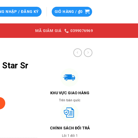
NG NHẬP / ĐĂNG KÝ
GIỎ HÀNG /
₫
0
0399076969
MÃ GIẢM GIÁ
 Star Sr
KHU VỰC GIAO HÀNG
nh Hãng SYM số lượng
Trên toàn quốc
0.
CHÍNH SÁCH ĐỔI TRẢ
Lỗi 1 đổi 1