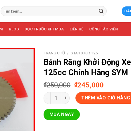
Tìm
ĐĂ
kiếm:
ẨM
BLOG
ĐỌC TRƯỚC KHI MUA
LIÊN HỆ
CỘNG TÁC VIÊN
TRANG CHỦ
/
STAR X/SR 125
Bánh Răng Khởi Động Xe
125cc Chính Hãng SYM
Giá
Giá
₫
250,000
₫
245,000
gốc
hiện
Bánh Răng Khởi Động Xe Star Sr 125cc Chí
là:
tại
THÊM VÀO GIỎ HÀNG
₫250,000.
là:
₫245,00
MUA NGAY