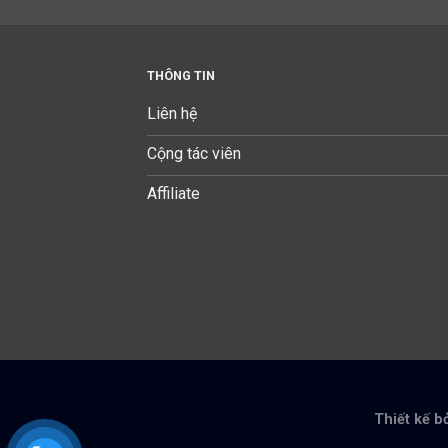
THÔNG TIN
Liên hệ
Cộng tác viên
Affiliate
Thiết kế b