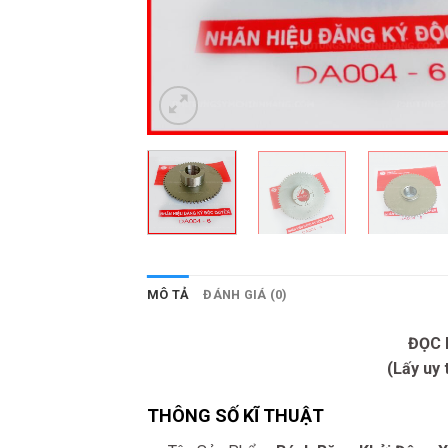
MÔ TẢ
ĐÁNH GIÁ (0)
ĐỌC 
(Lấy uy 
THÔNG SỐ KĨ THUẬT