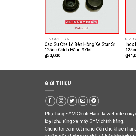
STAR X/SR 125
STAR 
Star Sr 125cc
Cao Su Che Lỗ Bên Hông Xe Star Sr
Inox 
125cc Chính Hãng SYM
125c
iá
₫
20,000
₫
44,
iện
ại
à:
60,000.
GIỚI THIỆU
Phụ Tùng SYM Chính Hãng là website chuyê
loại phụ tùng xe máy SYM chính hãng.
Chúng tôi cam kết mang đến cho khách hàn