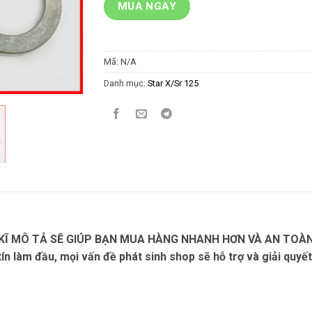
MUA NGAY
Mã:
N/A
Danh mục:
Star X/Sr 125
KĨ MÔ TẢ SẼ GIÚP BẠN MUA HÀNG NHANH HƠN VÀ AN TOÀ
tín làm đầu, mọi vấn đề phát sinh shop sẽ hỗ trợ và giải quyế