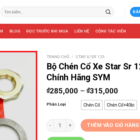
Tìm
ĐĂ
kiếm:
ẨM
BLOG
ĐỌC TRƯỚC KHI MUA
LIÊN HỆ
CỘNG TÁC VIÊN
TRANG CHỦ
/
STAR X/SR 125
Bộ Chén Cổ Xe Star Sr 
Chính Hãng SYM
₫
285,000
–
₫
315,000
Phân Loại
Chén Cổ
Chén Cổ+40bi
Bộ Chén Cổ Xe Star Sr 125cc Chính Hãng S
THÊM VÀO GIỎ HÀNG