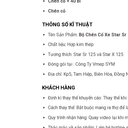
Chén cổ + 40 bi
Chén cỏ
THÔNG SỐ KĨ THUẬT
Tên Sản Phẩm:
Bộ Chén Cổ Xe Star Sr
Chất liệu: Hợp kim thép
Tương thích: Star Sr 125 và Star X 125
Đóng gói tại : Công Ty Vmep SYM
Địa chỉ: Kp5, Tam Hiệp, Biên Hòa, Đồng 
KHÁCH HÀNG
Định kì thay thế khuyến cáo: Thay thế khi 
Cách thay thế: Bắt buộc mang ra thợ để l
Quy trình nhận hàng: Quay video lại khi 
Thắc mắc về sản phẩm: Liên hệ hotline 