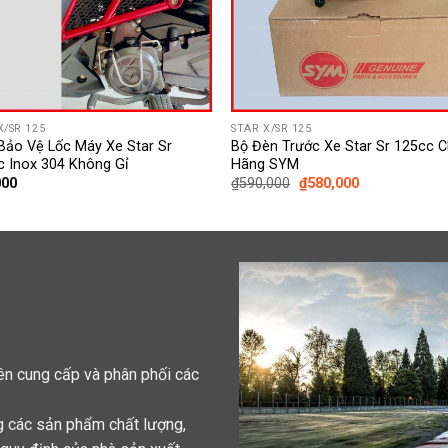
X/SR 125
STAR X/SR 125
Bảo Vệ Lốc Máy Xe Star Sr
Bộ Đèn Trước Xe Star Sr 125cc C
c Inox 304 Không Gỉ
Hãng SYM
Giá
Giá
000
₫
590,000
₫
580,000
gốc
hiện
là:
tại
₫590,000.
là:
₫580,000.
n cung cấp và phân phối các
g các sản phẩm chất lượng,