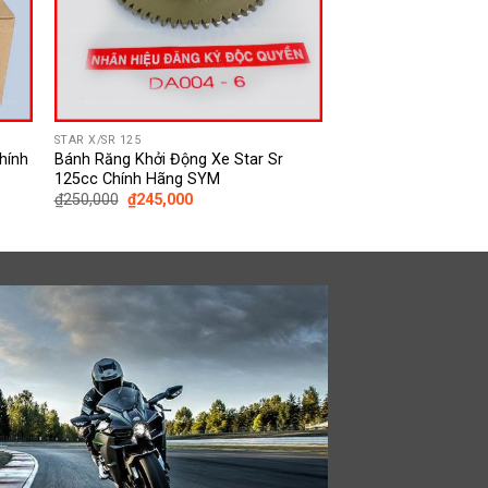
STAR X/SR 125
hính
Bánh Răng Khởi Động Xe Star Sr
125cc Chính Hãng SYM
Giá
Giá
₫
250,000
₫
245,000
gốc
hiện
là:
tại
₫250,000.
là:
₫245,000.