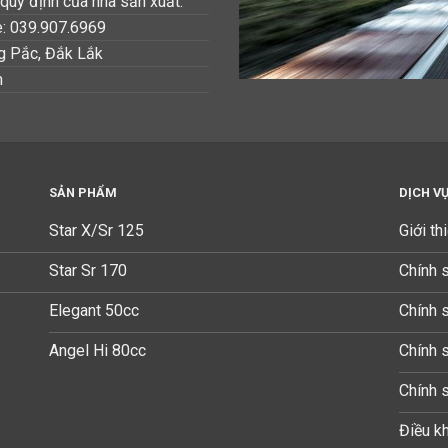
quy định của nhà sản xuất.
e: 039.907.6969
ng Pắc, Đắk Lắk
m
SẢN PHẨM
DỊCH V
Star X/Sr 125
Giới th
Star Sr 170
Chính 
Elegant 50cc
Chính 
Angel Hi 80cc
Chính 
Chính 
Điều kh