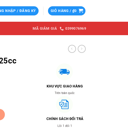
NG NHẬP / ĐĂNG KÝ
GIỎ HÀNG /
₫
0
0399076969
MÃ GIẢM GIÁ
125cc
KHU VỰC GIAO HÀNG
Trên toàn quốc
YM số lượng
CHÍNH SÁCH ĐỔI TRẢ
Lỗi 1 đổi 1