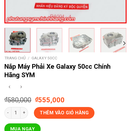
TRANG CHỦ
/
GALAXY 50CC
Nắp Máy Phải Xe Galaxy 50cc Chính
Hãng SYM
Giá
Giá
₫
580,000
₫
555,000
gốc
hiện
Nắp Máy Phải Xe Galaxy 50cc Chính Hãng SYM số lượng
là:
tại
THÊM VÀO GIỎ HÀNG
₫580,000.
là:
₫555,000.
MUA NGAY