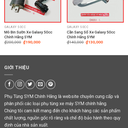
GALAXY 50CC
GALAXY 50CC
Mô Bin Sườn Xe Galaxy 50cc
Cần Sang Số Xe Galaxy 50cc
Chính Hãng SYM
Chính Hãng SYM
Giá
Giá
Giá
Giá
₫
200,000
₫
190,000
₫
140,000
₫
130,000
gốc
hiện
gốc
hiện
là:
tại
là:
tại
₫200,000.
là:
₫140,000.
là:
₫190,000.
₫130,000.
GIỚI THIỆU
Phụ Tùng SYM Chính Hãng là website chuyên cung cấp và
phân phối các loại phụ tùng xe máy SYM chính hãng.
Chúng tôi cam kết mang đến cho khách hàng các sản phẩm
chất lượng, nguồn gốc rõ ràng và chế độ bảo hành theo quy
định của nhà sản xuất.