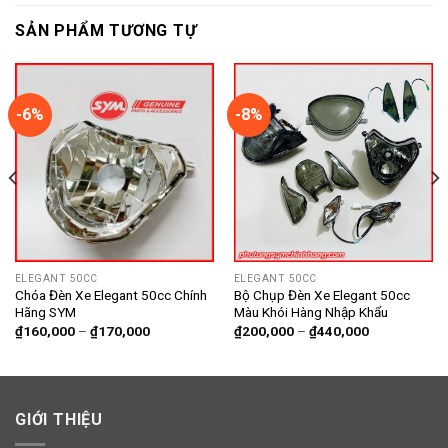
SẢN PHẨM TƯƠNG TỰ
-6%
-8%
ELEGANT 50CC
ELEGANT 50CC
Chóa Đèn Xe Elegant 50cc Chính
Bộ Chụp Đèn Xe Elegant 50cc
Hãng SYM
Màu Khói Hàng Nhập Khẩu
₫
160,000
–
₫
170,000
₫
200,000
–
₫
440,000
GIỚI THIỆU