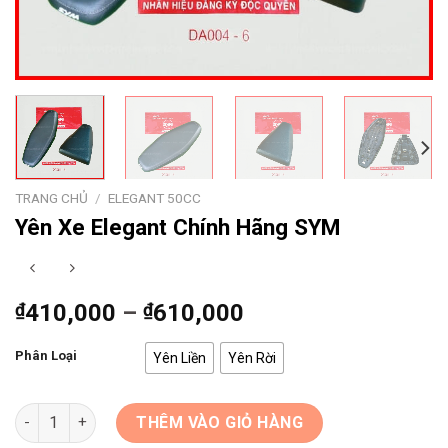
TRANG CHỦ
/
ELEGANT 50CC
Yên Xe Elegant Chính Hãng SYM
₫
410,000
–
₫
610,000
Phân Loại
Yên Liền
Yên Rời
Yên Xe Elegant Chính Hãng SYM số lượng
THÊM VÀO GIỎ HÀNG