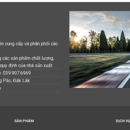
n cung cấp và phân phối các
g các sản phẩm chất lượng,
quy định của nhà sản xuất.
e: 039.907.6969
ng Pắc, Đắk Lắk
m
SẢN PHẨM
DỊCH V