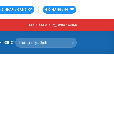
NG NHẬP / ĐĂNG KÝ
GIỎ HÀNG /
₫
0
0399076969
MÃ GIẢM GIÁ
I 80CC”