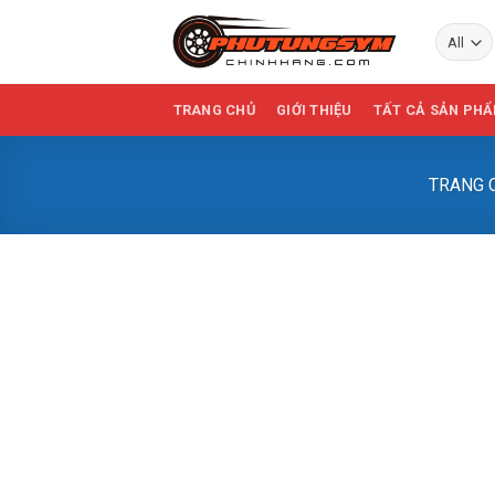
Skip
to
content
TRANG CHỦ
GIỚI THIỆU
TẤT CẢ SẢN PH
TRANG 