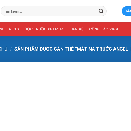
Tìm
ĐĂ
kiếm:
ẨM
BLOG
ĐỌC TRƯỚC KHI MUA
LIÊN HỆ
CỘNG TÁC VIÊN
CHỦ
/
SẢN PHẨM ĐƯỢC GẮN THẺ “MẶT NẠ TRƯỚC ANGEL H