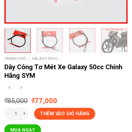
TRANG CHỦ
/
GALAXY 50CC
Dây Công Tơ Mét Xe Galaxy 50cc Chính
Hãng SYM
Giá
Giá
₫
85,000
₫
77,000
gốc
hiện
Dây Công Tơ Mét Xe Galaxy 50cc Chính Hãng SYM số lượng
là:
tại
THÊM VÀO GIỎ HÀNG
₫85,000.
là:
₫77,000.
MUA NGAY